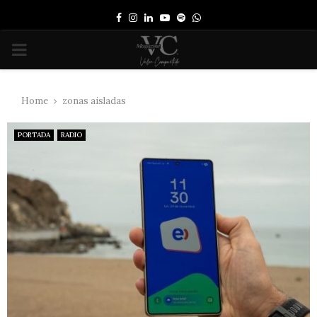
Facebook
Instagram
Linkedin
Youtube
Spotify
Whatsapp
PRIMARY
MENU
Home
zonas aisladas
PORTADA
RADIO