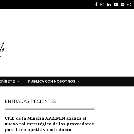
Facebook
Instagram
Linkedin
Youtube
Spot
W
CRÍBETE
PUBLICA CON NOSOTROS
ENTRADAS RECIENTES
Club de la Minería APRIMIN analiza el
nuevo rol estratégico de los proveedores
para la competitividad minera