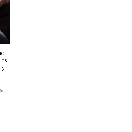
mo
Los
 y
la