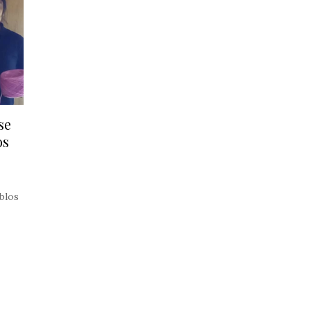
se
os
eblos