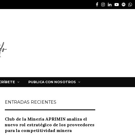
Facebook
Instagram
Linkedin
Youtube
Spot
W
CRÍBETE
PUBLICA CON NOSOTROS
ENTRADAS RECIENTES
Club de la Minería APRIMIN analiza el
nuevo rol estratégico de los proveedores
para la competitividad minera