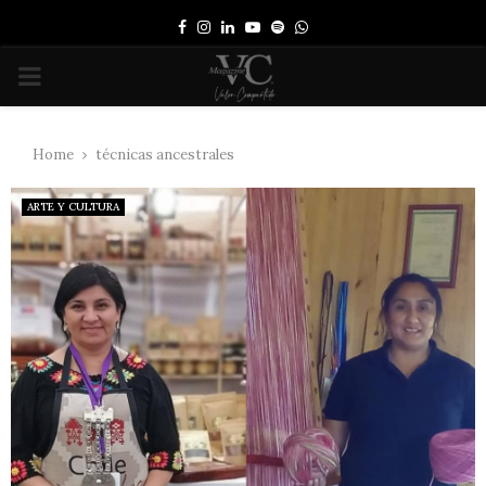
Facebook
Instagram
Linkedin
Youtube
Spotify
Whatsapp
PRIMARY
MENU
Home
técnicas ancestrales
ARTE Y CULTURA