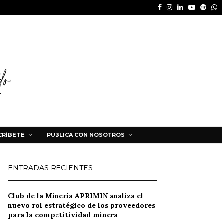
Facebook
Instagram
Linkedin
Youtube
Spot
W
CRÍBETE
PUBLICA CON NOSOTROS
ENTRADAS RECIENTES
Club de la Minería APRIMIN analiza el
nuevo rol estratégico de los proveedores
para la competitividad minera